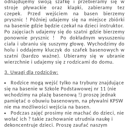
odnajdujemy swoją szafkę i przebieramy się w
stroje pływackie oraz klapki, zabieramy tez
czepek. Przed wejściem na basen bierzemy
prysznic ! Później udajemy się na miejsce zbiórki
na basenie gdzie będzie czekał na dzieci instruktor.
Po zajęciach udajemy się do szatni gdzie bierzemy
ponownie prysznic ! Po dokładnym wysuszeniu
ciała i ubraniu się suszymy głowę. Wychodzimy do
holu i oddajemy kluczyk do szafek basenowych w
szatni (bardzo ważne). Ubieramy się w ubranie
wierzchnie i udajemy się z rodzicami do domu.
3. Uwagi dla rodziców:
Rodzice mogą wejść tylko na trybuny znajdujące
się na basenie w Szkole Podstawowej nr 11 (nie
wchodzimy na plażę basenową !) proszę jednak
pamiętać o obuwiu basenowym, na pływalni KPSW
nie ma możliwości wejścia na basen.
Podczas zajęć prosimy nie machać do dzieci, nie
wołać ich ? takie zachowanie utrudnia naukę i
dekoncentruje dzieci. Proszę zaufać naszym